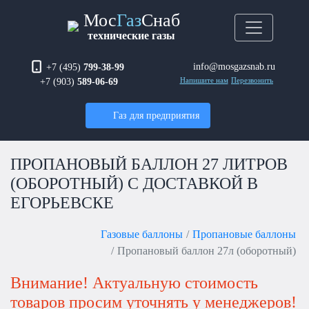
Мос
Газ
Снаб
технические газы
info@mosgazsnab.ru
+7 (495)
799-38-99
+7 (903)
589-06-69
Напишите нам
Перезвонить
Газ для предприятия
ПРОПАНОВЫЙ БАЛЛОН 27 ЛИТРОВ
(ОБОРОТНЫЙ) С ДОСТАВКОЙ В
ЕГОРЬЕВСКЕ
Газовые баллоны
Пропановые баллоны
Пропановый баллон 27л (оборотный)
Внимание! Актуальную стоимость
товаров просим уточнять у менеджеров!