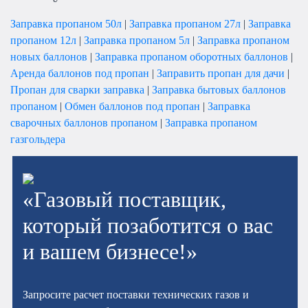
Заправка пропаном 50л
|
Заправка пропаном 27л
|
Заправка
пропаном 12л
|
Заправка пропаном 5л
|
Заправка пропаном
новых баллонов
|
Заправка пропаном оборотных баллонов
|
Аренда баллонов под пропан
|
Заправить пропан для дачи
|
Пропан для сварки заправка
|
Заправка бытовых баллонов
пропаном
|
Обмен баллонов под пропан
|
Заправка
сварочных баллонов пропаном
|
Заправка пропаном
газгольдера
«Газовый поставщик,
который позаботится о вас
и вашем бизнесе!»
Запросите расчет поставки технических газов и