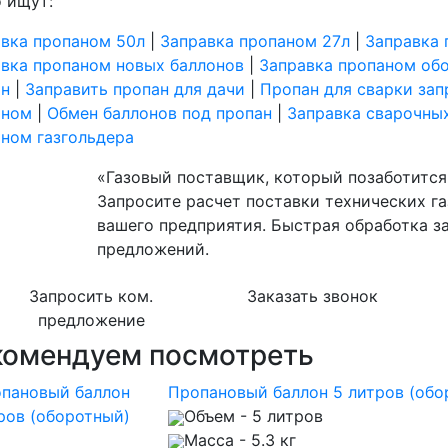
 ищут:
вка пропаном 50л
|
Заправка пропаном 27л
|
Заправка 
вка пропаном новых баллонов
|
Заправка пропаном об
ан
|
Заправить пропан для дачи
|
Пропан для сварки зап
аном
|
Обмен баллонов под пропан
|
Заправка сварочны
ном газгольдера
«Газовый поставщик, который позаботится 
Запросите расчет поставки технических га
вашего предприятия. Быстрая обработка з
предложений.
Запросить ком.
Заказать звонок
предложение
комендуем посмотреть
Пропановый баллон 5 литров (обо
Объем
- 5 литров
Масса
- 5.3 кг