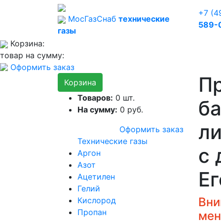
+7 (4
Мос
Газ
Снаб
технические
589-
газы
Корзина:
товар на сумму:
Оформить заказ
П
Корзина
Товаров:
0
шт.
ба
На сумму:
0
руб.
ли
Оформить заказ
Технические газы
с 
Аргон
Азот
Ег
Ацетилен
Гелий
Вни
Кислород
Пропан
мен