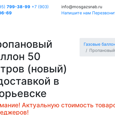
95)
799-38-99
+7 (903)
info@mosgazsnab.ru
06-69
Напишите нам
Перезвони
ропановый
Газовые балло
Пропановый 
ллон 50
тров (новый)
доставкой в
орьевске
мание! Актуальную стоимость товаро
еджеров!