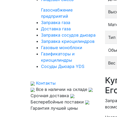
Газоснабжение
Выс
предприятий
Заправка газа
Мат
Доставка газа
Заправка сосудов дьюара
Тип
Заправка криоцилиндров
Газовые моноблоки
Объ
Газификаторы и
криоцилиндры
Вес 
Сосуды Дьюара YDS
Ку
Контакты
Ег
Все в наличии на складе
Срочная доставка
Запра
Бесперебойные поставки
возмо
Гарантия лучшей цены