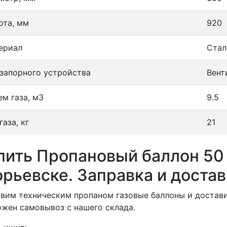
ота, мм
920
ериал
Стал
 запорного устройства
Вент
ем газа, м3
9.5
газа, кг
21
пить Пропановый баллон 50 
орьевске. Заправка и достав
вим техническим пропаном газовые баллоны и достави
жен самовывоз с нашего склада.