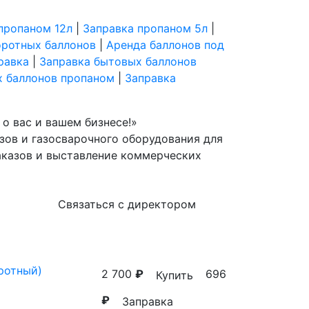
пропаном 12л
|
Заправка пропаном 5л
|
оротных баллонов
|
Аренда баллонов под
равка
|
Заправка бытовых баллонов
х баллонов пропаном
|
Заправка
о вас и вашем бизнесе!»
зов и газосварочного оборудования для
аказов и выставление коммерческих
Связаться с директором
ротный)
2 700
₽
696
Купить
₽
Заправка