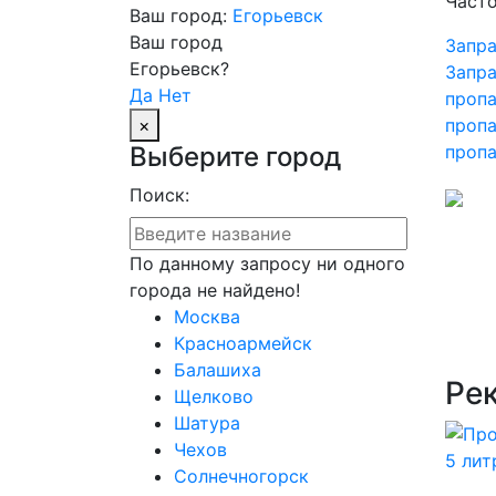
Часто
Ваш город:
Егорьевск
Ваш город
Запра
Егорьевск?
Запра
Да
Нет
проп
×
проп
Выберите город
пропа
Поиск:
По данному запросу ни одного
города не найдено!
Москва
Красноармейск
Балашиха
Ре
Щелково
Шатура
Чехов
Солнечногорск