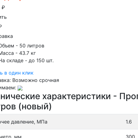
0
₽
ить
₽
равка
Объем
- 50 литров
Масса
- 43.7 кг
На складе
- до 150 шт.
ь в один клик
авка:
Возможно срочная
имаем:
хнические характеристики - Пр
тров (новый)
очее давление, МПа
1.6
метр, мм
300