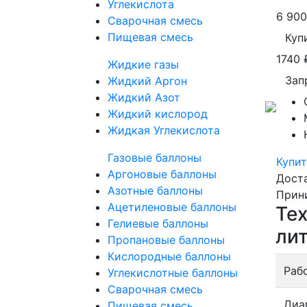
Углекислота
6 90
Сварочная смесь
Пищевая смесь
Куп
1740
Жидкие газы
Зап
Жидкий Аргон
Жидкий Азот
Жидкий кислород
Жидкая Углекислота
Газовые баллоны
Купит
Аргоновые баллоны
Дост
Азотные баллоны
Прин
Ацетиленовые баллоны
Те
Гелиевые баллоны
ли
Пропановые баллоны
Кислородные баллоны
Раб
Углекислотные баллоны
Сварочная смесь
Диа
Пищевая смесь