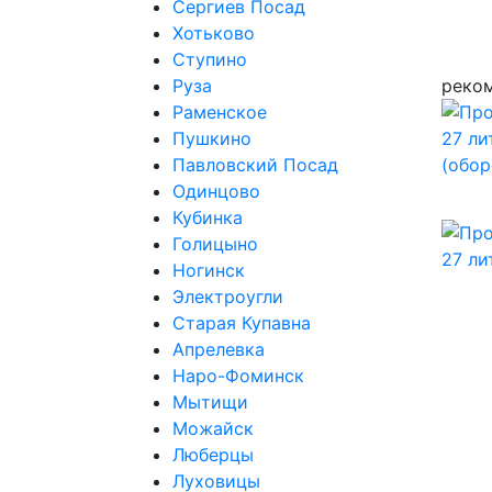
Сергиев Посад
Хотьково
Ступино
Руза
реко
Раменское
Пушкино
Павловский Посад
Одинцово
Кубинка
Голицыно
Ногинск
Электроугли
Старая Купавна
Апрелевка
Наро-Фоминск
Мытищи
Можайск
Люберцы
Луховицы