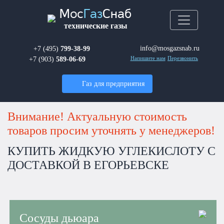
Мос
Газ
Снаб
технические газы
info@mosgazsnab.ru
+7 (495)
799-38-99
+7 (903)
589-06-69
Напишите нам
Перезвонить
Газ для предприятия
Внимание! Актуальную стоимость
товаров просим уточнять у менеджеров!
КУПИТЬ ЖИДКУЮ УГЛЕКИСЛОТУ С
ДОСТАВКОЙ В ЕГОРЬЕВСКЕ
Сосуды дьюара