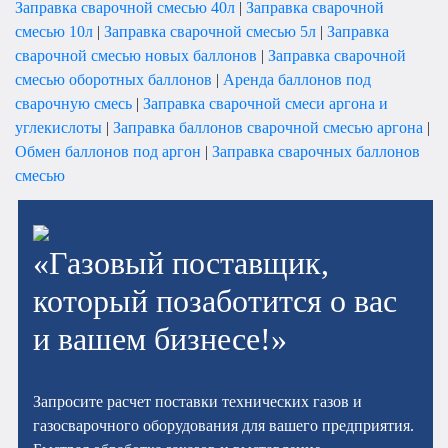
Заправка сварочной смесью 40л
|
Заправка сварочной
смесью 10л
|
Заправка сварочной смесью 5л
|
Заправка
сварочной смесью новых баллонов
|
Заправка сварочной
смесью оборотных баллонов
|
Аренда баллонов под
сварочную смесь
|
Заправка сварочной смеси аргона и
углекислоты
|
Заправка баллонов сварочной смесью аргона
|
Обмен баллонов под аргон
|
Заправка сварочных баллонов
смесью
«Газовый поставщик,
который позаботится о вас
и вашем бизнесе!»
Запросите расчет поставки технических газов и
газосварочного оборудования для вашего предприятия.