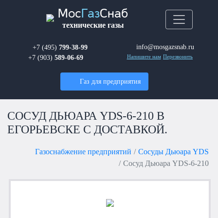
Мос
Газ
Снаб
технические газы
info@mosgazsnab.ru
+7 (495)
799-38-99
+7 (903)
589-06-69
Напишите нам
Перезвонить
Газ для предприятия
СОСУД ДЬЮАРА YDS-6-210 В
ЕГОРЬЕВСКЕ С ДОСТАВКОЙ.
Газоснабжение предприятий
Сосуды Дьюара YDS
Сосуд Дьюара YDS-6-210