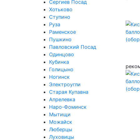
Сергиев Посад
Хотьково
Ступино
Руза
Раменское
Пушкино
Павловский Посад
Одинцово
Кубинка
реко
Голицыно
Ногинск
Электроугли
Старая Купавна
Апрелевка
Наро-Фоминск
Мытищи
Можайск
Люберцы
Луховицы