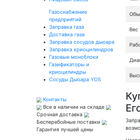
Газоснабжение
Объ
предприятий
Заправка газа
Вес 
Доставка газа
Заправка сосудов дьюара
Раб
Заправка криоцилиндров
Газовые моноблоки
Диа
Газификаторы и
криоцилиндры
Выс
Сосуды Дьюара YDS
Ку
Контакты
Ег
Все в наличии на складе
Срочная доставка
Запра
Бесперебойные поставки
возмо
Гарантия лучшей цены