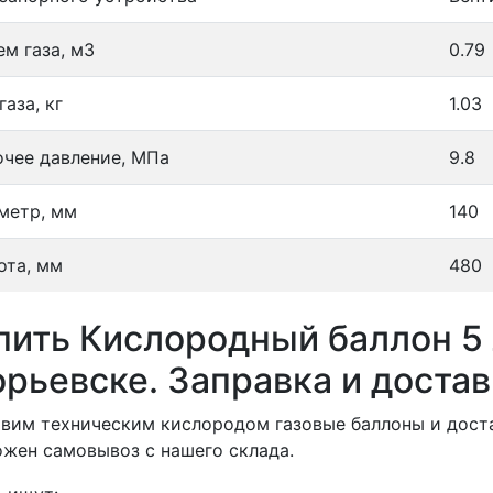
ем газа, м3
0.79
газа, кг
1.03
очее давление, МПа
9.8
метр, мм
140
ота, мм
480
пить Кислородный баллон 5 
орьевске. Заправка и достав
вим техническим кислородом газовые баллоны и доста
жен самовывоз с нашего склада.