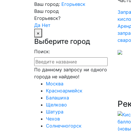
Часто
Ваш город:
Егорьевск
Ваш город
Запр
Егорьевск?
кисл
Да
Нет
Аренд
×
запра
Выберите город
свар
Поиск:
По данному запросу ни одного
города не найдено!
Москва
Красноармейск
Балашиха
Ре
Щелково
Шатура
Чехов
Солнечногорск