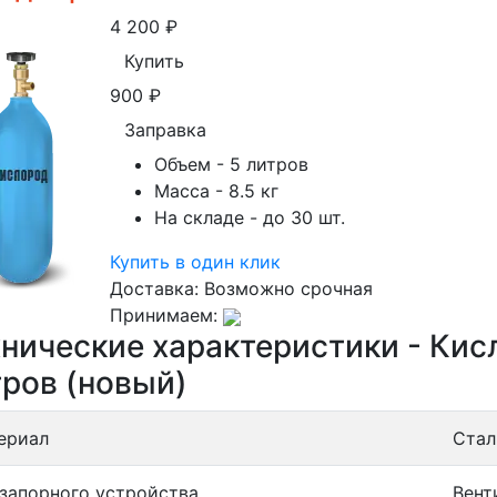
4 200
₽
Купить
900
₽
Заправка
Объем
- 5 литров
Масса
- 8.5 кг
На складе
- до 30 шт.
Купить в один клик
Доставка:
Возможно срочная
Принимаем:
хнические характеристики - Ки
тров (новый)
ериал
Стал
 запорного устройства
Вент