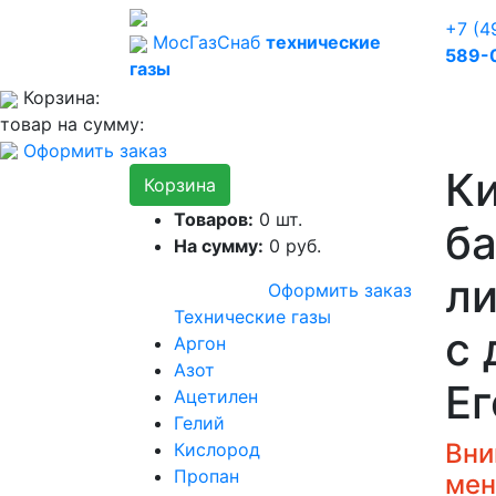
+7 (4
Мос
Газ
Снаб
технические
589-
газы
Корзина:
товар на сумму:
Оформить заказ
К
Корзина
Товаров:
0
шт.
ба
На сумму:
0
руб.
ли
Оформить заказ
Технические газы
с 
Аргон
Азот
Ег
Ацетилен
Гелий
Вни
Кислород
Пропан
мен