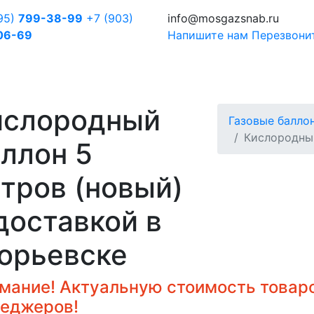
95)
799-38-99
+7 (903)
info@mosgazsnab.ru
06-69
Напишите нам
Перезвони
ислородный
Газовые балло
Кислородный
ллон 5
тров (новый)
доставкой в
орьевске
мание! Актуальную стоимость товаро
еджеров!