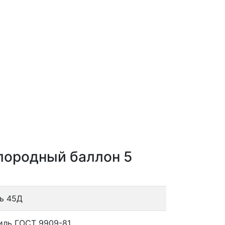
слородный баллон 5
ь 45Д
иль ГОСТ 9909-81