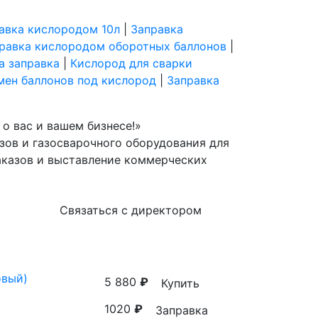
авка кислородом 10л
|
Заправка
равка кислородом оборотных баллонов
|
а заправка
|
Кислород для сварки
мен баллонов под кислород
|
Заправка
о вас и вашем бизнесе!»
зов и газосварочного оборудования для
аказов и выставление коммерческих
Связаться с директором
овый)
5 880
₽
Купить
1020
₽
Заправка