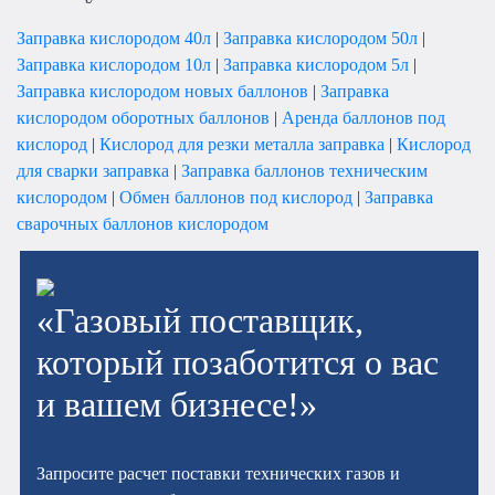
Заправка кислородом 40л
|
Заправка кислородом 50л
|
Заправка кислородом 10л
|
Заправка кислородом 5л
|
Заправка кислородом новых баллонов
|
Заправка
кислородом оборотных баллонов
|
Аренда баллонов под
кислород
|
Кислород для резки металла заправка
|
Кислород
для сварки заправка
|
Заправка баллонов техническим
кислородом
|
Обмен баллонов под кислород
|
Заправка
сварочных баллонов кислородом
«Газовый поставщик,
который позаботится о вас
и вашем бизнесе!»
Запросите расчет поставки технических газов и