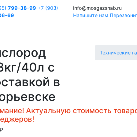
95)
799-38-99
+7 (903)
info@mosgazsnab.ru
06-69
Напишите нам
Перезвони
ислород
Технические г
3кг/40л с
ставкой в
орьевске
мание! Актуальную стоимость товаро
еджеров!
₽