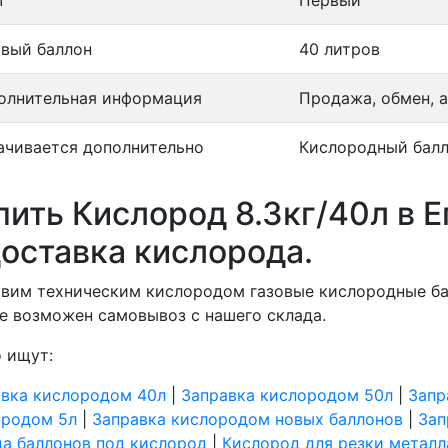
т
Первый
овый баллон
40 литров
олнительная информация
Продажа, обмен, а
ачивается дополнительно
Кислородный балл
пить Кислород 8.3кг/40л в Е
доставка кислорода.
вим техническим кислородом газовые кислородные ба
е возможен самовывоз с нашего склада.
 ищут:
авка кислородом 40л
|
Заправка кислородом 50л
|
Запр
ородом 5л
|
Заправка кислородом новых баллонов
|
Зап
а баллонов под кислород
|
Кислород для резки металл