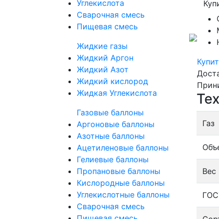
Углекислота
Куп
Сварочная смесь
Пищевая смесь
Жидкие газы
Жидкий Аргон
Купит
Жидкий Азот
Дост
Жидкий кислород
Прин
Жидкая Углекислота
Тех
Газовые баллоны
Газ
Аргоновые баллоны
Азотные баллоны
Объ
Ацетиленовые баллоны
Гелиевые баллоны
Пропановые баллоны
Вес 
Кислородные баллоны
Углекислотные баллоны
ГОС
Сварочная смесь
Пищевая смесь