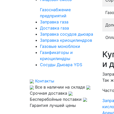
Сор
Газоснабжение
Газ
предприятий
Заправка газа
Доп
Доставка газа
Заправка сосудов дьюара
Опл
Заправка криоцилиндров
Газовые моноблоки
Ку
Газификаторы и
криоцилиндры
и 
Сосуды Дьюара YDS
Запра
Так ж
Контакты
Все в наличии на складе
Часто
Срочная доставка
Бесперебойные поставки
Запр
Гарантия лучшей цены
кисл
Аренд