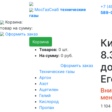
+7 (4
Мос
Газ
Снаб
технические
589-
газы
Корзина:
товар на сумму:
Оформить заказ
К
Корзина
Товаров:
0
шт.
8.
На сумму:
0
руб.
до
Оформить заказ
Технические газы
Ег
Аргон
Азот
Вни
Ацетилен
Гелий
мен
Кислород
1 104
Пропан