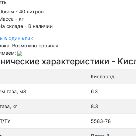
ить
Объем
- 40 литров
Масса
- кг
На складе
- В наличии
ь в один клик
авка:
Возможно срочная
имаем:
нические характеристики - Кис
Кислород
ем газа, м3
6.3
газа, кг
8.3
Т/ТУ
5583-78