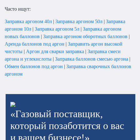
Часто ищут:
Заправка аргоном 40л
|
Заправка аргоном 50л
|
Заправка
аргоном 10л
|
Заправка аргоном 5л
|
Заправка аргоном
новых баллонов
|
Заправка аргоном оборотных баллонов
|
Аренда баллонов под аргон
|
Заправить аргон высокой
чистоты
|
Аргон для сварки заправка
|
Заправка смеси
аргона и углекислоты
|
Заправка баллонов смесью аргона
|
Обмен баллонов под аргон
|
Заправка сварочных баллонов
аргоном
«Газовый поставщик,
который позаботится о вас
и вашем бизнесе!»